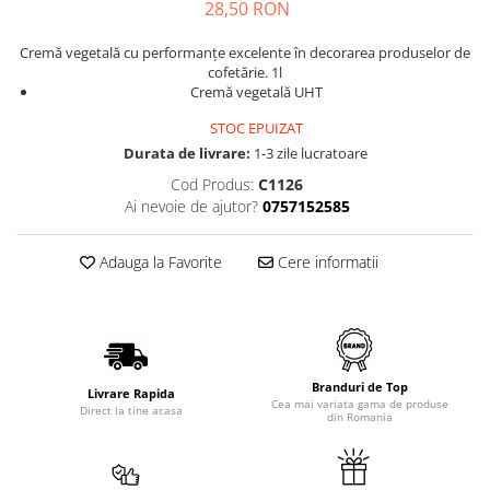
28,50 RON
Cremă vegetală cu performanțe excelente în decorarea produselor de
cofetărie. 1l
Cremă vegetală UHT
STOC EPUIZAT
Durata de livrare:
1-3 zile lucratoare
Cod Produs:
C1126
Ai nevoie de ajutor?
0757152585
Adauga la Favorite
Cere informatii
Branduri de Top
Livrare Rapida
Cea mai variata gama de produse
Direct la tine acasa
din Romania