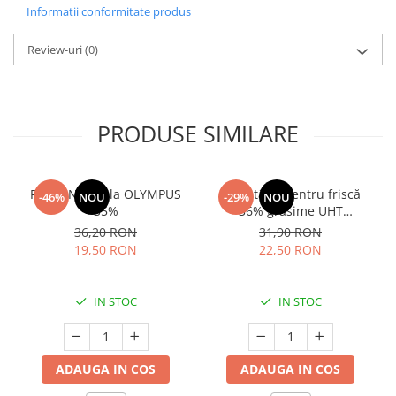
Informatii conformitate produs
Review-uri
(0)
PRODUSE SIMILARE
Frisca Naturala OLYMPUS
Smântână pentru friscă
-46%
NOU
-29%
NOU
35%
36% grăsime UHT
MLEKOVITA
36,20 RON
31,90 RON
19,50 RON
22,50 RON
IN STOC
IN STOC
ADAUGA IN COS
ADAUGA IN COS