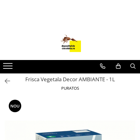
PRODUSE
CIOCOLATA
COLORANTI ALIMENTARI
DECOR
GLAZURI, UMPLUTURI, CREME
USTENSILE SI FORME SILICON
Frisca Vegetala Decor AMBIANTE - 1L
PASTA DE ZAHAR
PURATOS
AMBALAJE
DIVERSE
NOU
FRISCA, UNT, LAPTE CONDENSAT
COJI TARTE
AROME