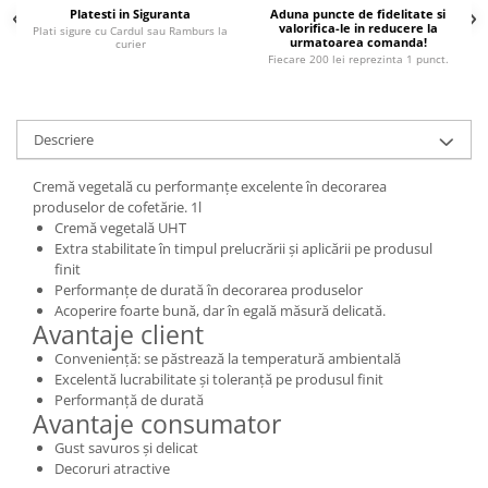
Platesti in Siguranta
Aduna puncte de fidelitate si
valorifica-le in reducere la
Plati sigure cu Cardul sau Ramburs la
urmatoarea comanda!
curier
Fiecare 200 lei reprezinta 1 punct.
Descriere
Cremă vegetală cu performanțe excelente în decorarea
produselor de cofetărie. 1l
Cremă vegetală UHT
Extra stabilitate în timpul prelucrării și aplicării pe produsul
finit
Performanțe de durată în decorarea produselor
Acoperire foarte bună, dar în egală măsură delicată.
Avantaje client
Conveniență: se păstrează la temperatură ambientală
Excelentă lucrabilitate și toleranță pe produsul finit
Performanță de durată
Avantaje consumator
Gust savuros și delicat
Decoruri atractive