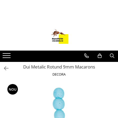
PRODUSE
CIOCOLATA
COLORANTI ALIMENTARI
DECOR
GLAZURI, UMPLUTURI, CREME
USTENSILE SI FORME SILICON
Dui Metalic Rotund 9mm Macarons
PASTA DE ZAHAR
DECORA
AMBALAJE
DIVERSE
NOU
FRISCA, UNT, LAPTE CONDENSAT
COJI TARTE
AROME