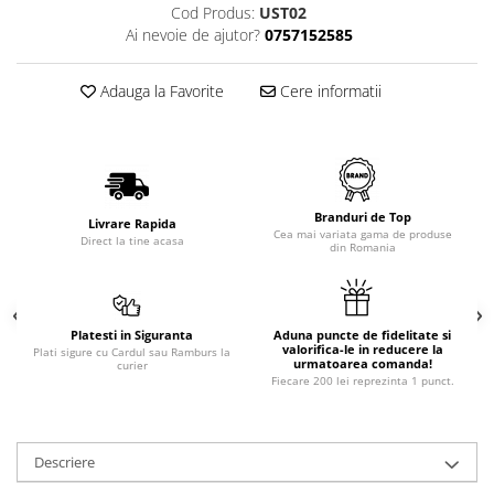
Cod Produs:
UST02
Ai nevoie de ajutor?
0757152585
Adauga la Favorite
Cere informatii
Branduri de Top
Livrare Rapida
Cea mai variata gama de produse
Direct la tine acasa
din Romania
Platesti in Siguranta
Aduna puncte de fidelitate si
valorifica-le in reducere la
Plati sigure cu Cardul sau Ramburs la
urmatoarea comanda!
curier
Fiecare 200 lei reprezinta 1 punct.
Descriere