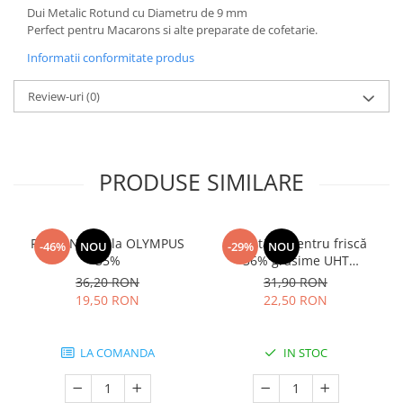
Dui Metalic Rotund cu Diametru de 9 mm
Perfect pentru Macarons si alte preparate de cofetarie.
Informatii conformitate produs
Review-uri
(0)
PRODUSE SIMILARE
Frisca Naturala OLYMPUS
Smântână pentru friscă
-46%
NOU
-29%
NOU
35%
36% grăsime UHT
MLEKOVITA
36,20 RON
31,90 RON
19,50 RON
22,50 RON
LA COMANDA
IN STOC