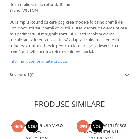
Dui metalic simplu rotund, 10 mm
Brand: WILTON
Dui simplu rotund cu care poți crea modele folosind cremă de
unt, ciocolată sau cremă colorată. Puteți decora cu cremă brioșe
sau perimetrul și marginile tortului. Puteți recolora crema
cu colorant alimentar și astfel să adaptați culoarea cremei la
culoarea aluatului. Ideale pentru a face brioșe și deserturi cu
cremă potrivite pentru orice eveniment social.
Informatii conformitate produs
Review-uri
(0)
PRODUSE SIMILARE
Frisca Naturala OLYMPUS
Smântână pentru friscă
-46%
NOU
-29%
NOU
35%
36% grăsime UHT
MLEKOVITA
36,20 RON
31,90 RON