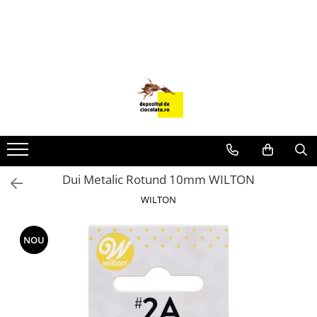
PRODUSE
CIOCOLATA
COLORANTI ALIMENTARI
DECOR
GLAZURI, UMPLUTURI, CREME
USTENSILE SI FORME SILICON
Dui Metalic Rotund 10mm WILTON
PASTA DE ZAHAR
WILTON
AMBALAJE
DIVERSE
NOU
FRISCA, UNT, LAPTE CONDENSAT
COJI TARTE
AROME