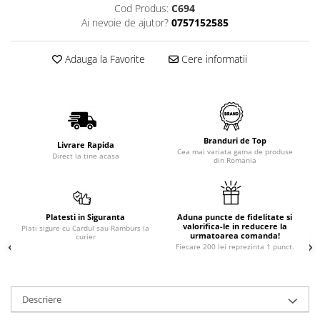
Cod Produs:
C694
Ai nevoie de ajutor?
0757152585
Adauga la Favorite
Cere informatii
Branduri de Top
Livrare Rapida
Cea mai variata gama de produse
Direct la tine acasa
din Romania
Platesti in Siguranta
Aduna puncte de fidelitate si
valorifica-le in reducere la
Plati sigure cu Cardul sau Ramburs la
urmatoarea comanda!
curier
Fiecare 200 lei reprezinta 1 punct.
Descriere