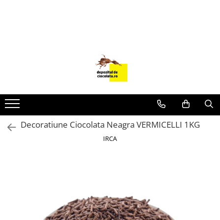
PRODUSE
CIOCOLATA
COLORANTI ALIMENTARI
DECOR
GLAZURI, UMPLUTURI, CREME
USTENSILE SI FORME SILICON
Decoratiune Ciocolata Neagra VERMICELLI 1KG
PASTA DE ZAHAR
IRCA
AMBALAJE
DIVERSE
FRISCA, UNT, LAPTE CONDENSAT
COJI TARTE
AROME