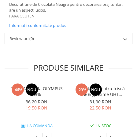
Decoratiune de Ciocolata Neagra pentru decorarea prajiturilor,
are un aspect lucios.
FARA GLUTEN
Informatii conformitate produs
Review-uri
(0)
PRODUSE SIMILARE
Frisca Naturala OLYMPUS
Smântână pentru friscă
-46%
NOU
-29%
NOU
35%
36% grăsime UHT
MLEKOVITA
36,20 RON
31,90 RON
19,50 RON
22,50 RON
LA COMANDA
IN STOC