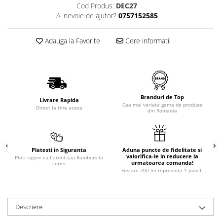
Cod Produs:
DEC27
Ai nevoie de ajutor?
0757152585
Adauga la Favorite
Cere informatii
Branduri de Top
Livrare Rapida
Cea mai variata gama de produse
Direct la tine acasa
din Romania
Platesti in Siguranta
Aduna puncte de fidelitate si
valorifica-le in reducere la
Plati sigure cu Cardul sau Ramburs la
urmatoarea comanda!
curier
Fiecare 200 lei reprezinta 1 punct.
Descriere