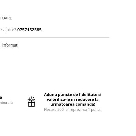
ATOARE
e ajutor?
0757152585
informatii
Aduna puncte de fidelitate si
ta
valorifica-le in reducere la
mburs la
urmatoarea comanda!
Fiecare 200 lei reprezinta 1 punct.