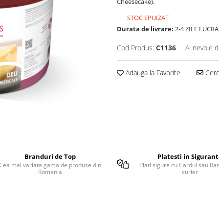
Cheesecake).
STOC EPUIZAT
Durata de livrare:
2-4 ZILE LUCR
Cod Produs:
C1136
Ai nevoie d
Adauga la Favorite
Cere 
Branduri de Top
Platesti in Siguran
Cea mai variata gama de produse din
Plati sigure cu Cardul sau Ra
Romania
curier