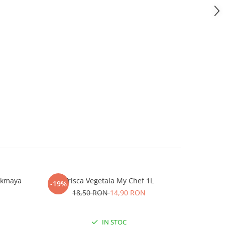
Pakmaya
Frisca Vegetala My Chef 1L
Frisca V
-19%
NOU
18,50 RON
14,90 RON
IN STOC