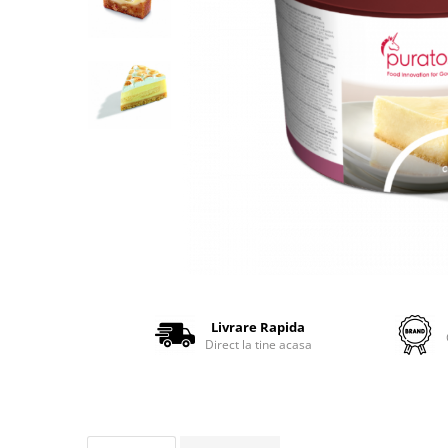
Livrare Rapida
Direct la tine acasa