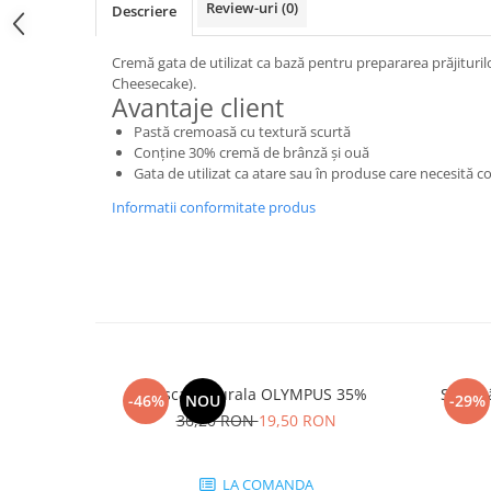
Review-uri
(0)
Descriere
Cremă gata de utilizat ca bază pentru prepararea prăjituri
Cheesecake).
Avantaje client
Pastă cremoasă cu textură scurtă
Conține 30% cremă de brânză și ouă
Gata de utilizat ca atare sau în produse care necesită c
Informatii conformitate produs
Frisca Naturala OLYMPUS 35%
Smântâ
-46%
NOU
-29%
36,20 RON
19,50 RON
LA COMANDA