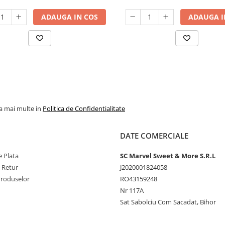
ADAUGA IN COS
ADAUGA I
la mai multe in
Politica de Confidentialitate
DATE COMERCIALE
 Plata
SC Marvel Sweet & More S.R.L
e Retur
J2020001824058
Produselor
RO43159248
Nr 117A
Sat Sabolciu Com Sacadat, Bihor