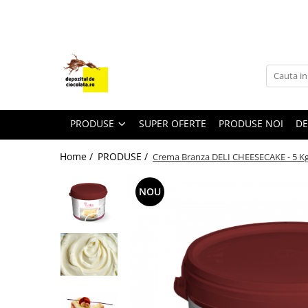
PRODUSE
CIOCOLATA
COLORANTI ALIMENTARI
DECOR
PRODUSE
SUPER OFERTE
PRODUSE NOI
DE
GLAZURI, UMPLUTURI, CREME
Home /
PRODUSE /
Crema Branza DELI CHEESECAKE - 5 K
USTENSILE SI FORME SILICON
PASTA DE ZAHAR
NOU
AMBALAJE
DIVERSE
FRISCA, UNT, LAPTE CONDENSAT
COJI TARTE
AROME