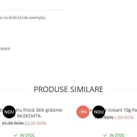
lor cu brânză (de exemplu,
oacere
PRODUSE SIMILARE
nă pentru friscă 36% grăsime
Drojdie uscată instant 10g 
NOU
-9%
NOU
UHT MLEKOVITA
1,75 RON
1,60 RON
31,90 RON
22,50 RON
IN STOC
IN STOC