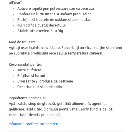
all’uso”)
• Aplicare rapidă prin pulverizare sau cu pensula
• Conferă un luciu intens și uniform produselor
• Protejează fructele de oxidare și deshidratare
• Nu modifică gustul desertului
• Stabilitate excelentă la frig
Mod de utilizare:
Agitați ușor înainte de utilizare. Pulverizați un strat subțire și uniform
pe suprafața produsului rece sau la temperatura camerei.
Recomandat pentru:
• Tarte cu fructe
• Prăjituri și torturi
• Croissante și produse de patiserie
• Deserturi reci și semifreddo
Ingrediente principale:
Apă, zahăr, sirop de glucoză, gelatină alimentară, agenți de
gelificare, acid citric. (Formula poate varia ușor în funcție de lot;
consultați eticheta produsului.)
Informatii conformitate produs