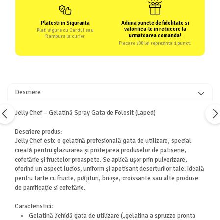
Platesti in Siguranta
Aduna puncte de fidelitate si
valorifica-le in reducere la
Plati sigure cu Cardul sau
urmatoarea comanda!
Ramburs la curier
Fiecare 200 lei reprezinta 1 punct.
Descriere
Jelly Chef – Gelatină Spray Gata de Folosit (Laped)
Descriere produs:
Jelly Chef este o gelatină profesională gata de utilizare, special
creată pentru glazurarea și protejarea produselor de patiserie,
cofetărie și fructelor proaspete. Se aplică ușor prin pulverizare,
oferind un aspect lucios, uniform și apetisant deserturilor tale. Ideală
pentru tarte cu fructe, prăjituri, brioșe, croissante sau alte produse
de panificație și cofetărie.
Caracteristici:
• Gelatină lichidă gata de utilizare („gelatina a spruzzo pronta