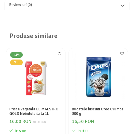
Review-uri
(0)
Produse similare
-11%
NOU
Frisca vegetala EL MAESTRO
Bucatele biscuiti Oreo Crumbs
GOLD Neindulcita la 1L
300 g
16,00 RON
16,50 RON
18,00 RON
In stoc
In stoc