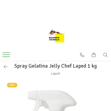
PRODUSE
CIOCOLATA
COLORANTI ALIMENTARI
DECOR
GLAZURI, UMPLUTURI, CREME
USTENSILE SI FORME SILICON
Spray Gelatina Jelly Chef Laped 1 kg
PASTA DE ZAHAR
AMBALAJE
Laped
DIVERSE
NOU
FRISCA, UNT, LAPTE CONDENSAT
COJI TARTE
AROME