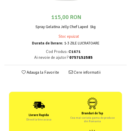
115,00 RON
Spray Gelatina Jelly Chef Laped 1kg
Stoc epuizat
Durata de livrare:
1-3 ZILE LUCRATOARE
Cod Produs:
C1671
Ai nevoie de ajutor?
0757152585
Adauga la Favorite
Cere informatii
Branduri de Top
Livrare Rapida
Cea mai variata gama de produse
Direct la tine acasa
din Romania