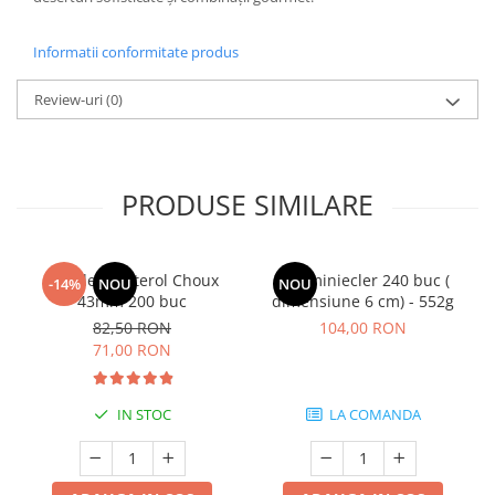
Informatii conformitate produs
Review-uri
(0)
PRODUSE SIMILARE
Coji de Profiterol Choux
Coji miniecler 240 buc (
-14%
NOU
NOU
43mm 200 buc
dimensiune 6 cm) - 552g
82,50 RON
104,00 RON
71,00 RON
IN STOC
LA COMANDA