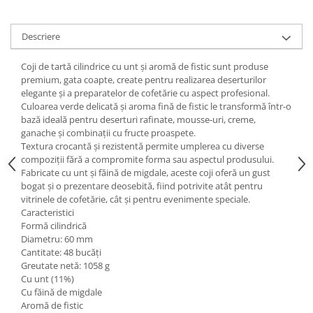
Descriere
Coji de tartă cilindrice cu unt și aromă de fistic sunt produse
premium, gata coapte, create pentru realizarea deserturilor
elegante și a preparatelor de cofetărie cu aspect profesional.
Culoarea verde delicată și aroma fină de fistic le transformă într-o
bază ideală pentru deserturi rafinate, mousse-uri, creme,
ganache și combinații cu fructe proaspete.
Textura crocantă și rezistentă permite umplerea cu diverse
compoziții fără a compromite forma sau aspectul produsului.
Fabricate cu unt și făină de migdale, aceste coji oferă un gust
bogat și o prezentare deosebită, fiind potrivite atât pentru
vitrinele de cofetărie, cât și pentru evenimente speciale.
Caracteristici
Formă cilindrică
Diametru: 60 mm
Cantitate: 48 bucăți
Greutate netă: 1058 g
Cu unt (11%)
Cu făină de migdale
Aromă de fistic