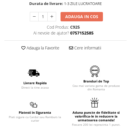
Durata de livrare:
1-3 ZILE LUCRATOARE
ADAUGA IN COS
Cod Produs:
C925
Ai nevoie de ajutor?
0757152585
Adauga la Favorite
Cere informatii
Branduri de Top
Livrare Rapida
Cea mai variata gama de produse
Direct la tine acasa
din Romania
Platesti in Siguranta
Aduna puncte de fidelitate si
valorifica-le in reducere la
Plati sigure cu Cardul sau Ramburs la
urmatoarea comanda!
curier
Fiecare 200 lei reprezinta 1 punct.