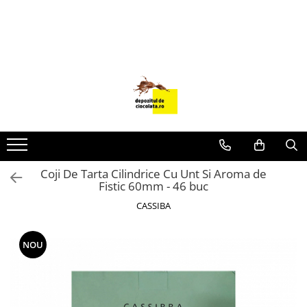
PRODUSE
CIOCOLATA
COLORANTI ALIMENTARI
DECOR
GLAZURI, UMPLUTURI, CREME
USTENSILE SI FORME SILICON
Coji De Tarta Cilindrice Cu Unt Si Aroma de
PASTA DE ZAHAR
Fistic 60mm - 46 buc
AMBALAJE
CASSIBA
DIVERSE
FRISCA, UNT, LAPTE CONDENSAT
NOU
COJI TARTE
AROME