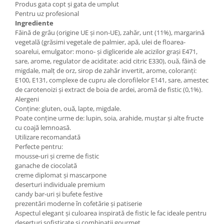
Produs gata copt și gata de umplut
Pentru uz profesional
Ingrediente
Făină de grâu (origine UE și non-UE), zahăr, unt (11%), margarină
vegetală (grăsimi vegetale de palmier, apă, ulei de floarea-
soarelui, emulgator: mono- și digliceride ale acizilor grași E471,
sare, arome, regulator de aciditate: acid citric E330), ouă, făină de
migdale, malț de orz, sirop de zahăr invertit, arome, coloranți:
E100, E131, complexe de cupru ale clorofilelor E141, sare, amestec
de carotenoizi și extract de boia de ardei, aromă de fistic (0,1%).
Alergeni
Conține: gluten, ouă, lapte, migdale.
Poate conține urme de: lupin, soia, arahide, muștar și alte fructe
cu coajă lemnoasă.
Utilizare recomandată
Perfecte pentru:
mousse-uri și creme de fistic
ganache de ciocolată
creme diplomat și mascarpone
deserturi individuale premium
candy bar-uri și bufete festive
prezentări moderne în cofetărie și patiserie
Aspectul elegant și culoarea inspirată de fistic le fac ideale pentru
deserturi sofisticate și combinații gourmet.