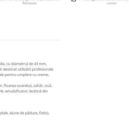
Romania
curier
rolla, cu diametrul de 43 mm,
 destinat utilizării profesionale
Ideale pentru umplere cu creme,
r, floarea-soarelui), zahăr, ouă,
, emulsificator: lecitină din
ale, alune de pădure, fistic),