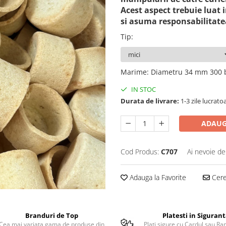
Acest aspect trebuie luat i
si asuma responsabilitatea
Tip
:
Marime
:
Diametru 34 mm 300 
IN STOC
Durata de livrare:
1-3 zile lucrato
ADAUG
Cod Produs:
C707
Ai nevoie de
Adauga la Favorite
Cere 
Branduri de Top
Platesti in Siguran
Cea mai variata gama de produse din
Plati sigure cu Cardul sau Ra