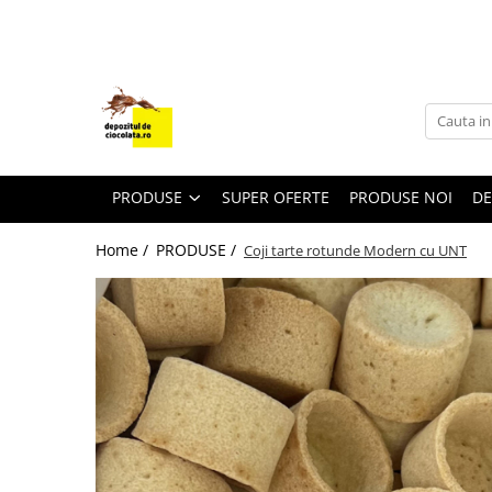
PRODUSE
CIOCOLATA
COLORANTI ALIMENTARI
DECOR
PRODUSE
SUPER OFERTE
PRODUSE NOI
DE
GLAZURI, UMPLUTURI, CREME
Home /
PRODUSE /
Coji tarte rotunde Modern cu UNT
USTENSILE SI FORME SILICON
PASTA DE ZAHAR
AMBALAJE
DIVERSE
FRISCA, UNT, LAPTE CONDENSAT
COJI TARTE
AROME