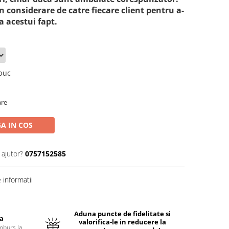
n considerare de catre fiecare client pentru a-
 acestui fapt.
buc
are
A IN COS
 ajutor?
0757152585
informatii
Aduna puncte de fidelitate si
ta
valorifica-le in reducere la
mburs la