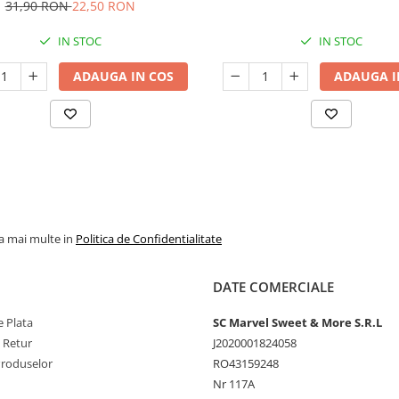
31,90 RON
22,50 RON
IN STOC
IN STOC
ADAUGA IN COS
ADAUGA I
la mai multe in
Politica de Confidentialitate
DATE COMERCIALE
 Plata
SC Marvel Sweet & More S.R.L
e Retur
J2020001824058
Produselor
RO43159248
Nr 117A