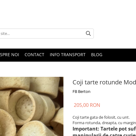
SPRE NOI
CONTACT
INFO TRANSPORT
BLOG
Coji tarte rotunde Mo
FB Berton
205,00 RON
Coji tarte gata de folosit, cu unt.
Forma rotunda, dreapta, cu margin
Important: Tartele pot suf
manipularii de catre curi