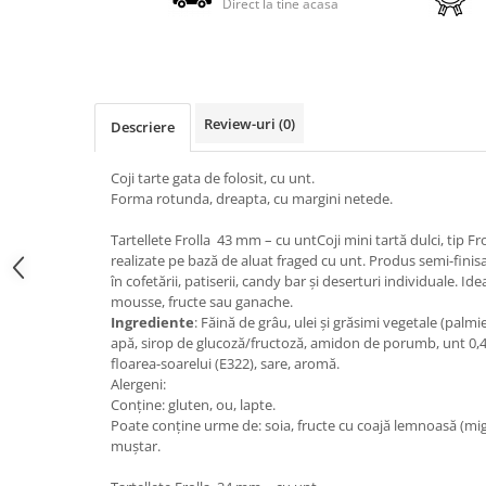
Direct la tine acasa
Review-uri
(0)
Descriere
Coji tarte gata de folosit, cu unt.
Forma rotunda, dreapta, cu margini netede.
Tartellete Frolla 43 mm – cu untCoji mini tartă dulci, tip F
realizate pe bază de aluat fraged cu unt. Produs semi-finisat
în cofetării, patiserii, candy bar și deserturi individuale. 
mousse, fructe sau ganache.
Ingrediente
: Făină de grâu, ulei și grăsimi vegetale (palmie
apă, sirop de glucoză/fructoză, amidon de porumb, unt 0,4%
floarea-soarelui (E322), sare, aromă.
Alergeni:
Conține: gluten, ou, lapte.
Poate conține urme de: soia, fructe cu coajă lemnoasă (migd
muștar.