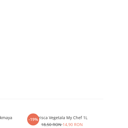
Pakmaya
Frisca Vegetala My Chef 1L
Frisca V
-19%
NOU
18,50 RON
14,90 RON