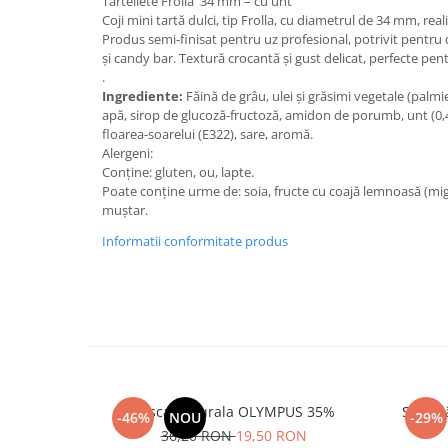
Tartellete Frolla 34 mm – cu unt
Coji mini tartă dulci, tip Frolla, cu diametrul de 34 mm, real
Produs semi-finisat pentru uz profesional, potrivit pentru d
și candy bar. Textură crocantă și gust delicat, perfecte pen
.
Ingrediente:
Făină de grâu, ulei și grăsimi vegetale (palmie
apă, sirop de glucoză-fructoză, amidon de porumb, unt (0,4%
floarea-soarelui (E322), sare, aromă.
Alergeni:
Conține: gluten, ou, lapte.
Poate conține urme de: soia, fructe cu coajă lemnoasă (migd
muștar.
Informatii conformitate produs
Frisca Naturala OLYMPUS 35%
Smântâ
-46%
NOU
-29%
36,20 RON
19,50 RON