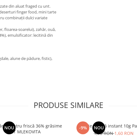
izate din aluat fraged cu unt.
eserturi finger food, mini tarte
tru combinații dulci variate
r, floarea-soarelui), zahăr, ouă,
), emulsificator: lecitină din
ale, alune de pădure, fistic),
PRODUSE SIMILARE
nă pentru friscă 36% grăsime
Drojdie uscată instant 10g 
NOU
-9%
NOU
UHT MLEKOVITA
1,75 RON
1,60 RON