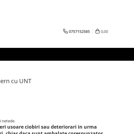
0757152585
0,00
dern cu UNT
i netede.
eri usoare ciobiri sau deteriorari in urma
eri, chiar daca sunt ambalate corespunzator.