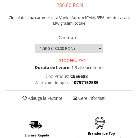
280,00 RON
Ciocolata alba caramelizata Vanini Aurum ICAM, 35% unt de cacao,
43% grasimi totale.
Cantitate
:
STOC EPUIZAT
Durata de livrare:
1-3 zile lucratoare
Cod Produs:
C556688
Ai nevoie de ajutor?
0757152585
Adauga la Favorite
Cere informatii
Branduri de Top
Livrare Rapida
Cea mai variata gama de produse