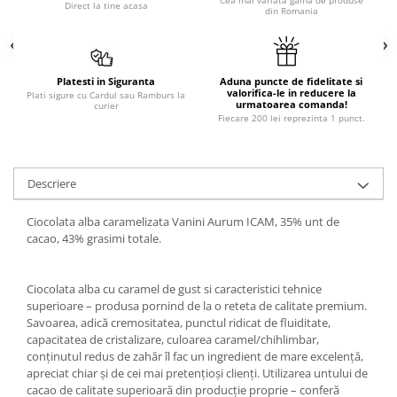
Direct la tine acasa
din Romania
Platesti in Siguranta
Aduna puncte de fidelitate si
valorifica-le in reducere la
Plati sigure cu Cardul sau Ramburs la
urmatoarea comanda!
curier
Fiecare 200 lei reprezinta 1 punct.
Descriere
Ciocolata alba caramelizata Vanini Aurum ICAM, 35% unt de
cacao, 43% grasimi totale.
Ciocolata alba cu caramel de gust si caracteristici tehnice
superioare – produsa pornind de la o reteta de calitate premium.
Savoarea, adică cremositatea, punctul ridicat de fluiditate,
capacitatea de cristalizare, culoarea caramel/chihlimbar,
conținutul redus de zahăr îl fac un ingredient de mare excelență,
apreciat chiar și de cei mai pretențioși clienți. Utilizarea untului de
cacao de calitate superioară din producție proprie – conferă