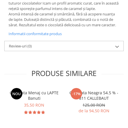
tuturor ciocolatelor Icam un profil aromatic curat, care în această
rețetă sporește parfumul intens de caramel și lapte.
Aromă intensă de caramel și smântână, fără să acopere nuanța
de lapte. Dulceață distinctă și plăcută, combinată cu o notă de
sărat. Rezultatul este o ciocolată delicioasă cu un mare caracter.
Informatii conformitate produs
Review-uri
(0)
PRODUSE SIMILARE
Ciocolata Menaj cu LAPTE
Ciocolata Neagra 54.5 % -
NOU
-17%
Banuti
811 CALLEBAUT
35,50 RON
125,00 RON
de la 94,50 RON