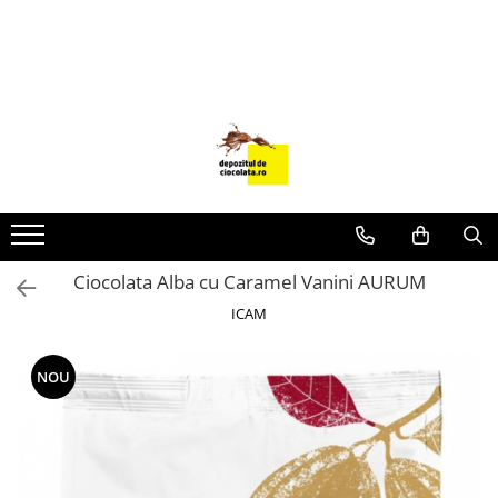
PRODUSE
CIOCOLATA
COLORANTI ALIMENTARI
DECOR
GLAZURI, UMPLUTURI, CREME
USTENSILE SI FORME SILICON
Ciocolata Alba cu Caramel Vanini AURUM
PASTA DE ZAHAR
ICAM
AMBALAJE
DIVERSE
NOU
FRISCA, UNT, LAPTE CONDENSAT
COJI TARTE
AROME