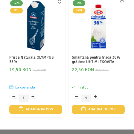
-46%
-29%
NOU
NOU
Frisca Naturala OLYMPUS
Smântână pentru friscă 36%
35%
grăsime UHT MLEKOVITA
19,50 RON
22,50 RON
36,20 RON
31,90 RON
La comanda
In stoc
ADAUGA IN COS
ADAUGA IN COS