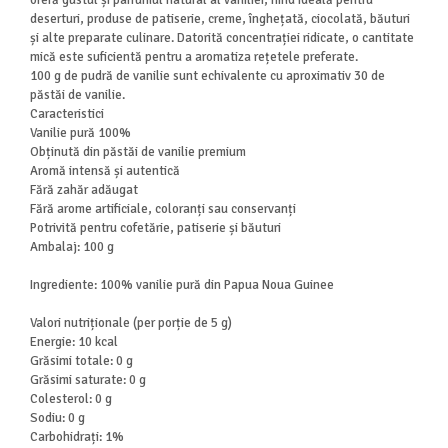
oferă gustul și parfumul natural al vaniliei, fiind ideală pentru
deserturi, produse de patiserie, creme, înghețată, ciocolată, băuturi
și alte preparate culinare. Datorită concentrației ridicate, o cantitate
mică este suficientă pentru a aromatiza rețetele preferate.
100 g de pudră de vanilie sunt echivalente cu aproximativ 30 de
păstăi de vanilie.
Caracteristici
Vanilie pură 100%
Obținută din păstăi de vanilie premium
Aromă intensă și autentică
Fără zahăr adăugat
Fără arome artificiale, coloranți sau conservanți
Potrivită pentru cofetărie, patiserie și băuturi
Ambalaj: 100 g
Ingrediente: 100% vanilie pură din Papua Noua Guinee
Valori nutriționale (per porție de 5 g)
Energie: 10 kcal
Grăsimi totale: 0 g
Grăsimi saturate: 0 g
Colesterol: 0 g
Sodiu: 0 g
Carbohidrați: 1%