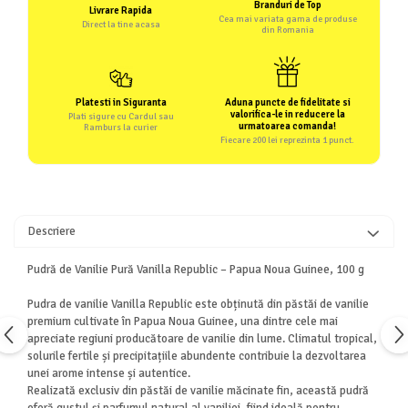
Branduri de Top
Livrare Rapida
Cea mai variata gama de produse
Direct la tine acasa
din Romania
Platesti in Siguranta
Aduna puncte de fidelitate si
valorifica-le in reducere la
Plati sigure cu Cardul sau
urmatoarea comanda!
Ramburs la curier
Fiecare 200 lei reprezinta 1 punct.
Descriere
Pudră de Vanilie Pură Vanilla Republic – Papua Noua Guinee, 100 g
Pudra de vanilie Vanilla Republic este obținută din păstăi de vanilie
premium cultivate în Papua Noua Guinee, una dintre cele mai
apreciate regiuni producătoare de vanilie din lume. Climatul tropical,
solurile fertile și precipitațiile abundente contribuie la dezvoltarea
unei arome intense și autentice.
Realizată exclusiv din păstăi de vanilie măcinate fin, această pudră