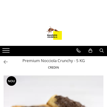
PRODUSE
CIOCOLATA
COLORANTI ALIMENTARI
DECOR
GLAZURI, UMPLUTURI, CREME
USTENSILE SI FORME SILICON
Premium Nocciola Crunchy - 5 KG
PASTA DE ZAHAR
CREDIN
AMBALAJE
DIVERSE
NOU
FRISCA, UNT, LAPTE CONDENSAT
COJI TARTE
AROME