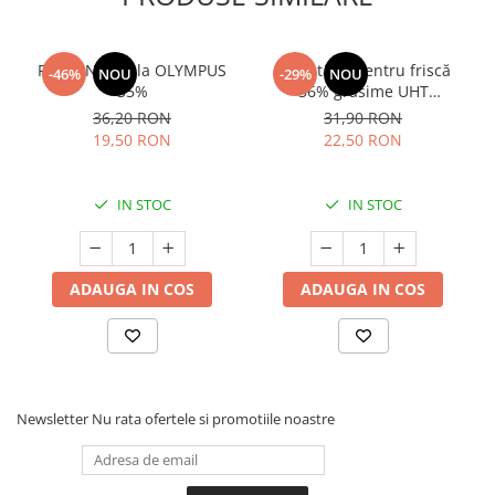
Frisca Naturala OLYMPUS
Smântână pentru friscă
-46%
NOU
-29%
NOU
35%
36% grăsime UHT
MLEKOVITA
36,20 RON
31,90 RON
19,50 RON
22,50 RON
IN STOC
IN STOC
ADAUGA IN COS
ADAUGA IN COS
Newsletter
Nu rata ofertele si promotiile noastre