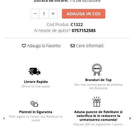
Durata de livrare:
1-3 zile lucratoare
ADAUGA IN COS
Cod Produs:
C1322
Ai nevoie de ajutor?
0757152585
Adauga la Favorite
Cere informatii
Branduri de Top
Livrare Rapida
Cea mai variata gama de produse
Direct la tine acasa
din Romania
Platesti in Siguranta
Aduna puncte de fidelitate si
valorifica-le in reducere la
Plati sigure cu Cardul sau Ramburs la
urmatoarea comanda!
curier
Fiecare 200 lei reprezinta 1 punct.