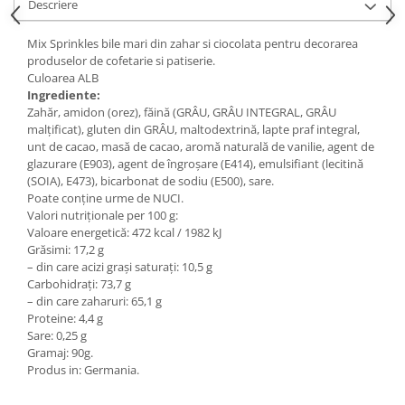
Descriere
Mix Sprinkles bile mari din zahar si ciocolata pentru decorarea
produselor de cofetarie si patiserie.
Culoarea ALB
Ingrediente:
Zahăr, amidon (orez), făină (GRÂU, GRÂU INTEGRAL, GRÂU
malțificat), gluten din GRÂU, maltodextrină, lapte praf integral,
unt de cacao, masă de cacao, aromă naturală de vanilie, agent de
glazurare (E903), agent de îngroșare (E414), emulsifiant (lecitină
(SOIA), E473), bicarbonat de sodiu (E500), sare.
Poate conține urme de NUCI.
Valori nutriționale per 100 g:
Valoare energetică: 472 kcal / 1982 kJ
Grăsimi: 17,2 g
– din care acizi grași saturați: 10,5 g
Carbohidrați: 73,7 g
– din care zaharuri: 65,1 g
Proteine: 4,4 g
Sare: 0,25 g
Gramaj: 90g.
Produs in: Germania.