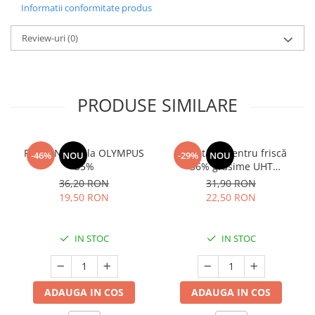
Informatii conformitate produs
Review-uri
(0)
PRODUSE SIMILARE
Frisca Naturala OLYMPUS
Smântână pentru friscă
-46%
NOU
-29%
NOU
35%
36% grăsime UHT
MLEKOVITA
36,20 RON
31,90 RON
19,50 RON
22,50 RON
IN STOC
IN STOC
ADAUGA IN COS
ADAUGA IN COS