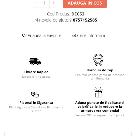
ADAUGA IN COS
Cod Produs:
DEC53
Ai nevoie de ajutor?
0757152585
Adauga la Favorite
Cere informatii
Branduri de Top
Livrare Rapida
Cea mai variata gama de produse
Direct la tine acasa
din Romania
Platesti in Siguranta
Aduna puncte de fidelitate si
valorifica-le in reducere la
Plati sigure cu Cardul sau Ramburs la
urmatoarea comanda!
curier
Fiecare 200 lei reprezinta 1 punct.