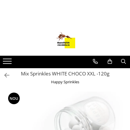
PRODUSE
CIOCOLATA
COLORANTI ALIMENTARI
DECOR
GLAZURI, UMPLUTURI, CREME
USTENSILE SI FORME SILICON
Mix Sprinkles WHITE CHOCO XXL -120g
PASTA DE ZAHAR
Happy Sprinkles
AMBALAJE
DIVERSE
NOU
FRISCA, UNT, LAPTE CONDENSAT
COJI TARTE
AROME