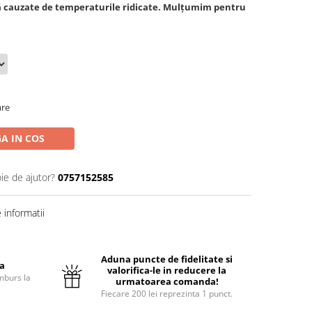
ă cauzate de temperaturile ridicate. Mulțumim pentru
are
A IN COS
ie de ajutor?
0757152585
informatii
Aduna puncte de fidelitate si
ta
valorifica-le in reducere la
mburs la
urmatoarea comanda!
Fiecare 200 lei reprezinta 1 punct.