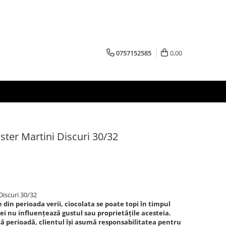
0757152585
0,00
ter Martini Discuri 30/32
Discuri 30/32
 din perioada verii, ciocolata se poate topi în timpul
i nu influențează gustul sau proprietățile acesteia.
ă perioadă, clientul își asumă responsabilitatea pentru