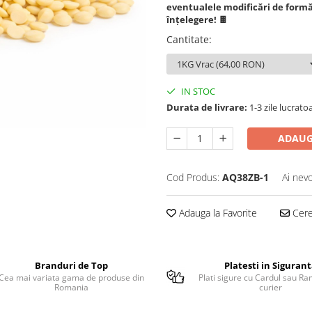
eventualele modificări de form
înțelegere! 🍫
Cantitate
:
IN STOC
Durata de livrare:
1-3 zile lucrato
ADAUG
Cod Produs:
AQ38ZB-1
Ai nevo
Adauga la Favorite
Cere 
Branduri de Top
Platesti in Siguran
Cea mai variata gama de produse din
Plati sigure cu Cardul sau Ra
Romania
curier