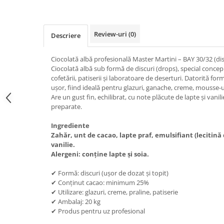
Review-uri
(0)
Descriere
Ciocolată albă profesională Master Martini – BAY 30/32 (dis
Ciocolată albă sub formă de discuri (drops), special concep
cofetării, patiserii și laboratoare de deserturi. Datorită for
ușor, fiind ideală pentru glazuri, ganache, creme, mousse-u
Are un gust fin, echilibrat, cu note plăcute de lapte și vanil
preparate.
Ingrediente
Zahăr, unt de cacao, lapte praf, emulsifiant (lecitină
vanilie.
Alergeni: conține lapte și soia.
✔ Formă: discuri (ușor de dozat și topit)
✔ Conținut cacao: minimum 25%
✔ Utilizare: glazuri, creme, praline, patiserie
✔ Ambalaj: 20 kg
✔ Produs pentru uz profesional