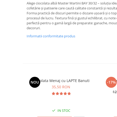
Alege ciocolata albă Master Martini BAY 30/32 – soluția idea
cofetărie și patiserie care caută calitate constantă și rezult
Forma practică de discuri permite o dozare ușoară și o top
procesul de lucru. Textura fină și gustul echilibrat, cu note d
perfectă pentru o gamă largă de preparate: ganache, mouss
decoruri.
Informatii conformitate produs
Ciocolata Menaj cu LAPTE Banuti
Cio
NOU
-17%
35,50 RON
12
IN STOC