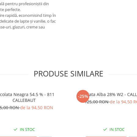
lă pentru profesioniștii din
ate perfecte.
ire rapidă, economisind timp în
elicate de lapte și vanilie, o fac
e-uri, glazuri, creme sau
PRODUSE SIMILARE
colata Neagra 54.5 % - 811
Ciocolata Alba 28% W2 - CA
-25%
CALLEBAUT
125,00 RON
de la 94,50 
5,00 RON
de la 94,50 RON
IN STOC
IN STOC