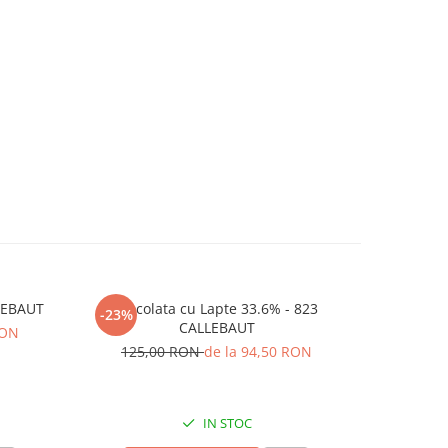
LLEBAUT
Ciocolata cu Lapte 33.6% - 823
BANU
-23%
NOU
CALLEBAUT
RON
DEPO
125,00 RON
de la 94,50 RON
35,
IN STOC