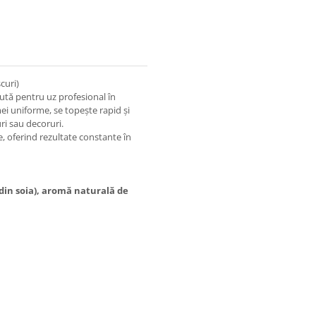
curi)
ută pentru uz profesional în
mei uniforme, se topește rapid și
ri sau decoruri.
ie, oferind rezultate constante în
 din soia), aromă naturală de