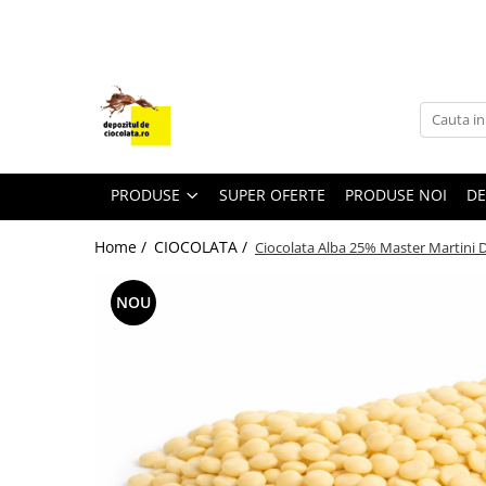
PRODUSE
CIOCOLATA
COLORANTI ALIMENTARI
DECOR
PRODUSE
SUPER OFERTE
PRODUSE NOI
DE
GLAZURI, UMPLUTURI, CREME
Home /
CIOCOLATA /
Ciocolata Alba 25% Master Martini D
USTENSILE SI FORME SILICON
PASTA DE ZAHAR
NOU
AMBALAJE
DIVERSE
FRISCA, UNT, LAPTE CONDENSAT
COJI TARTE
AROME