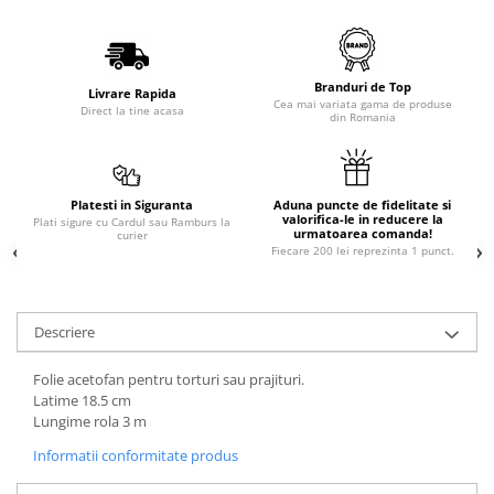
Branduri de Top
Livrare Rapida
Cea mai variata gama de produse
Direct la tine acasa
din Romania
Platesti in Siguranta
Aduna puncte de fidelitate si
valorifica-le in reducere la
Plati sigure cu Cardul sau Ramburs la
urmatoarea comanda!
curier
Fiecare 200 lei reprezinta 1 punct.
Descriere
Folie acetofan pentru torturi sau prajituri.
Latime 18.5 cm
Lungime rola 3 m
Informatii conformitate produs