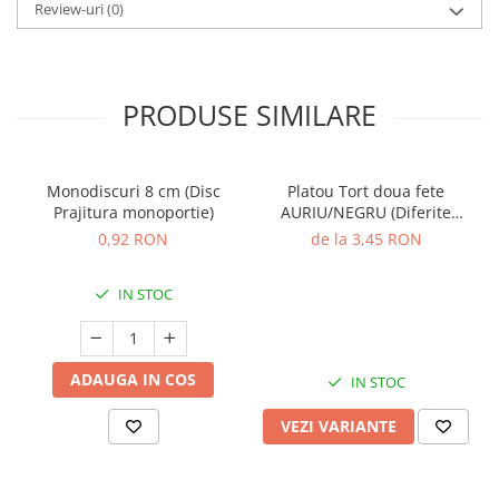
Review-uri
(0)
PRODUSE SIMILARE
Monodiscuri 8 cm (Disc
Platou Tort doua fete
Prajitura monoportie)
AURIU/NEGRU (Diferite
dimensiuni)
0,92 RON
de la 3,45 RON
IN STOC
ADAUGA IN COS
IN STOC
VEZI VARIANTE