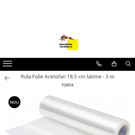
PRODUSE
CIOCOLATA
COLORANTI ALIMENTARI
DECOR
GLAZURI, UMPLUTURI, CREME
USTENSILE SI FORME SILICON
Rola Folie Acetofan 18.5 cm latime - 3 m
PASTA DE ZAHAR
TORTA
AMBALAJE
DIVERSE
NOU
FRISCA, UNT, LAPTE CONDENSAT
COJI TARTE
AROME