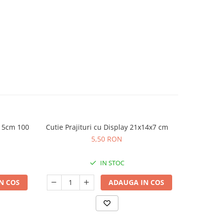
 15cm 100
Cutie Prajituri cu Display 21x14x7 cm
NOU
5,50 RON
IN STOC
N COS
ADAUGA IN COS