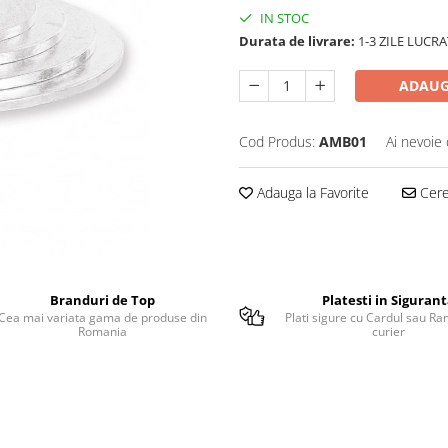
IN STOC
Durata de livrare:
1-3 ZILE LUCR
ADAUG
Cod Produs:
AMB01
Ai nevoie 
Adauga la Favorite
Cere 
Branduri de Top
Platesti in Siguran
Cea mai variata gama de produse din
Plati sigure cu Cardul sau Ra
Romania
curier