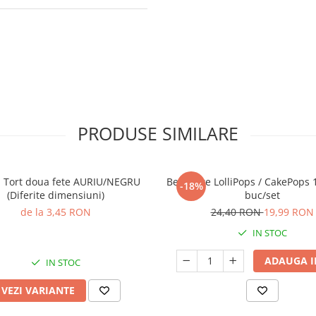
PRODUSE SIMILARE
u Tort doua fete AURIU/NEGRU
Betisoare LolliPops / CakePops
-18%
(Diferite dimensiuni)
buc/set
de la 3,45 RON
24,40 RON
19,99 RON
IN STOC
ADAUGA I
IN STOC
VEZI VARIANTE