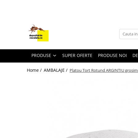
PRODUSE
CIOCOLATA
COLORANTI ALIMENTARI
DECOR
PRODUSE
SUPER OFERTE
PRODUSE NOI
DE
GLAZURI, UMPLUTURI, CREME
Home /
AMBALAJE /
Platou Tort Rotund ARGINTIU grosim
USTENSILE SI FORME SILICON
PASTA DE ZAHAR
AMBALAJE
DIVERSE
FRISCA, UNT, LAPTE CONDENSAT
COJI TARTE
AROME