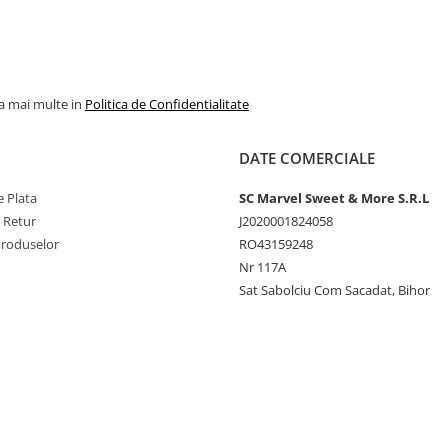
la mai multe in
Politica de Confidentialitate
DATE COMERCIALE
 Plata
SC Marvel Sweet & More S.R.L
e Retur
J2020001824058
Produselor
RO43159248
Nr 117A
Sat Sabolciu Com Sacadat, Bihor