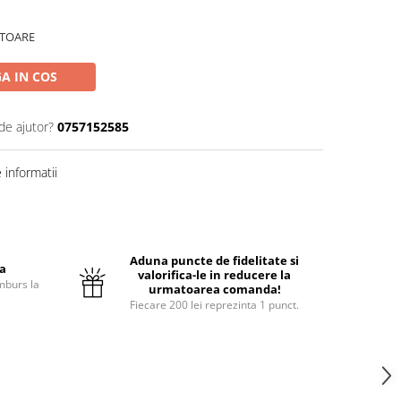
ATOARE
A IN COS
de ajutor?
0757152585
informatii
Aduna puncte de fidelitate si
ta
valorifica-le in reducere la
mburs la
urmatoarea comanda!
Fiecare 200 lei reprezinta 1 punct.